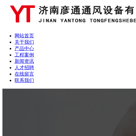
网站首页
关于我们
产品中心
工程案例
新闻资讯
人才招聘
在线留言
联系我们