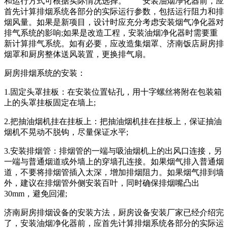
和运行方式可根据实际情况选择。 安装油烟净化器前，应
首先计算排烟系统各部分的实际运行参数，包括运行阻力和排
烟风量。如果是新项目，设计时应充分考虑安装烟气净化器对
排气系统的影响;如果是改造工程，安装油烟净化器时需要重
新计算排气系统。如有必要，应改造集烟罩、济南饭店厨房排
烟罩和厨房整体送风装置，更换排气扇。
厨房排烟系统的安装：
1.固定头罩挂板：在安装位置钻孔，用十字螺丝将附在包装箱
上的头罩挂板固定在墙上;
2.把抽油烟机挂在挂板上：把抽油烟机挂在挂板上，保证抽油
烟机不晃动不脱钩，尽量保证水平;
3.安装排烟管：排烟管的一端与吸油烟机上的出风口连接，另
一端与普通烟道或外墙上的穿墙孔连接。如果烟气排入普通烟
道，不要将排烟管插入太深，增加排烟阻力。如果烟气排到墙
外，建议在排烟管外侧安装百叶，同时确保排烟嘴凸出
30mm，避免回灌;
济南厨房排烟设备的安装方法，厨房设备安装厂家已经介绍完
了，安装油烟净化器前，应首先计算排烟系统各部分的实际运