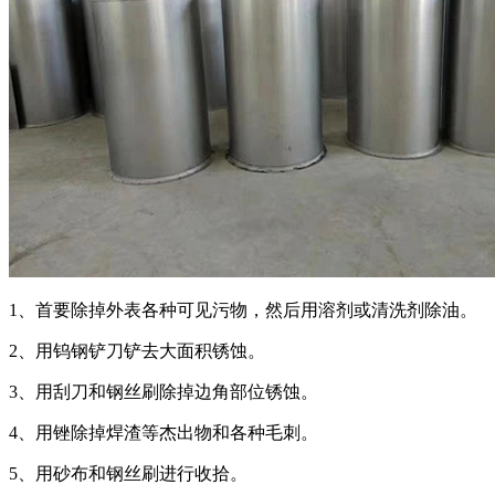
1、首要除掉外表各种可见污物，然后用溶剂或清洗剂除油。
2、用钨钢铲刀铲去大面积锈蚀。
3、用刮刀和钢丝刷除掉边角部位锈蚀。
4、用锉除掉焊渣等杰出物和各种毛刺。
5、用砂布和钢丝刷进行收拾。