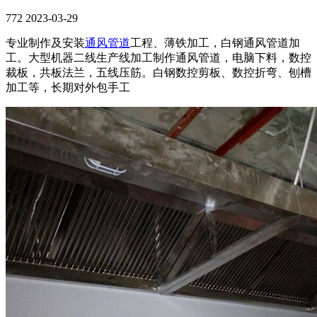
772
2023-03-29
专业制作及安装
通风管道
工程、薄铁加工，白钢通风管道加
工。大型机器二线生产线加工制作通风管道，电脑下料，数控
裁板，共板法兰，五线压筋。白钢数控剪板、数控折弯、刨槽
加工等，长期对外包手工