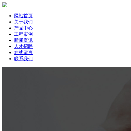
网站首页
关于我们
产品中心
工程案例
新闻资讯
人才招聘
在线留言
联系我们