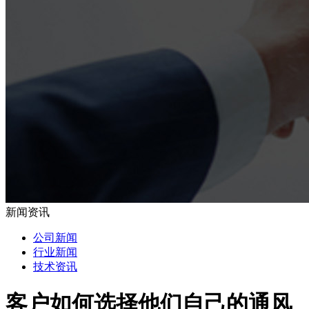
新闻资讯
公司新闻
行业新闻
技术资讯
客户如何选择他们自己的通风