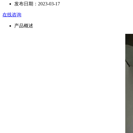
发布日期：
2023-03-17
在线咨询
产品概述