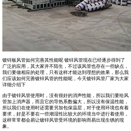
镀锌板风管如何完善其性能呢 镀锌风管现在已经逐步得到了
广泛的应用，其大家并不陌生，不过该风管也存在一些缺点，
我们要做相应的处理，只有这样才能达到理想的效果，那么我
们应该如何完善镀锌风管的性能呢，今天镀锌风管厂家为大家
详细介绍下
由于镀锌风管使用时，没有很好的消声性能，所以我们要给风
管加上消声器，而且它的导热系数偏大，所以没有保温性能，
所以我们在使用时还需要另加包保温层，对于使用环境也有着
要求，好是不要在一些潮湿性比较大的环境当中进行着使用，
这样常常都会易让镀锌风管受环境的影响而易出现生锈的现
象。