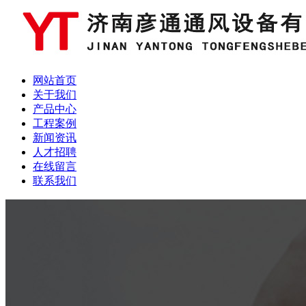
网站首页
关于我们
产品中心
工程案例
新闻资讯
人才招聘
在线留言
联系我们