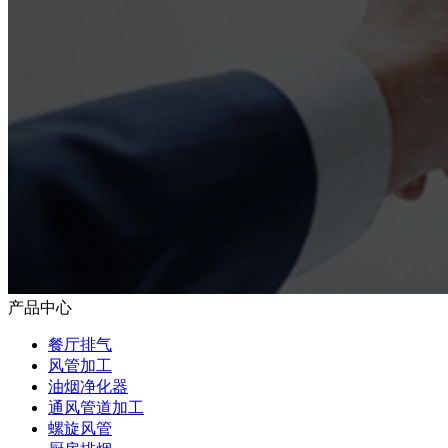
产品中心
餐厅排气
风管加工
油烟净化器
通风管道加工
螺旋风管