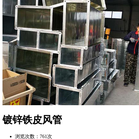
镀锌铁皮风管
浏览次数：
761次