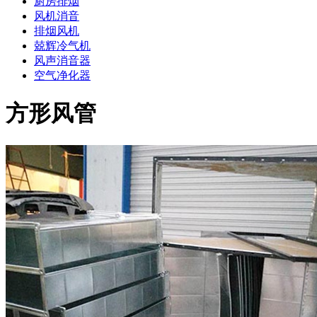
厨房排烟
风机消音
排烟风机
兢辉冷气机
风声消音器
空气净化器
方形风管