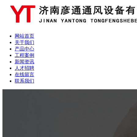
网站首页
关于我们
产品中心
工程案例
新闻资讯
人才招聘
在线留言
联系我们