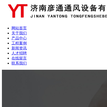
网站首页
关于我们
产品中心
工程案例
新闻资讯
人才招聘
在线留言
联系我们