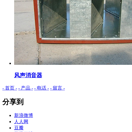
风声消音器
- 首页 -
- 产品 -
- 电话 -
- 留言 -
分享到
新浪微博
人人网
豆瓣